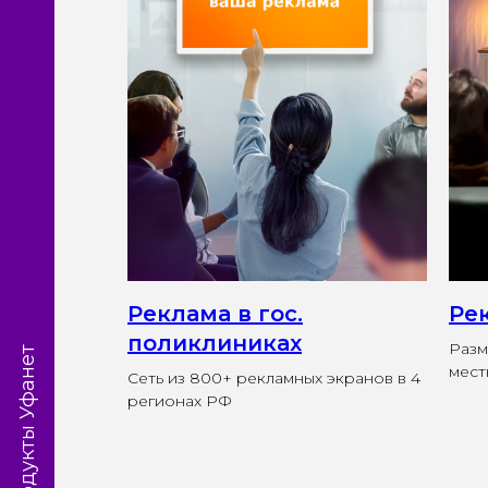
х
Агентствам
Ли
Реклама в гос.
Ре
поликлиниках
Разм
мест
Сеть из 800+ рекламных экранов в 4
регионах РФ